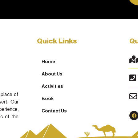
Quick Links
Qu
Home
About Us
Activities
place of
Book
ert. Our
perience,
Contact Us
ic of the