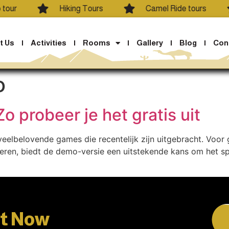
tour
Hiking Tours
Camel Ride tours
t Us
Activities
Rooms
Gallery
Blog
Con
o
o probeer je het gratis uit
elbelovende games die recentelijk zijn uitgebracht. Voor g
eren, biedt de demo-versie een uitstekende kans om het spel
It Now