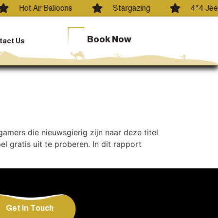
Hot Air Balloons
Stargazing
4*4 Jeep
Book Now
tact Us
amers die nieuwsgierig zijn naar deze titel
 gratis uit te proberen. In dit rapport
Get In Touch