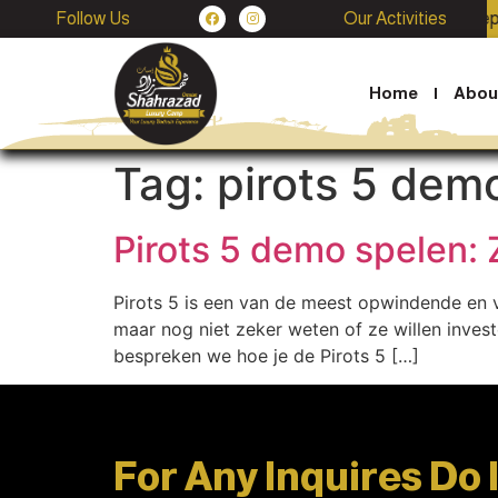
Follow Us
Stargazing
Our Activities
4*4 Jeep 
Home
Abou
Tag:
pirots 5 dem
Pirots 5 demo spelen: Z
Pirots 5 is een van de meest opwindende en ve
maar nog niet zeker weten of ze willen invest
bespreken we hoe je de Pirots 5 […]
For Any Inquires Do 