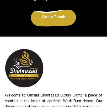
Get In Touch
Welcome to Omsiat Shahrazad Luxury Camp, a place of
comfort in the heart of Jordan’s Wadi Rum desert. Our
desert camp offers a unique and unforgettable experience,