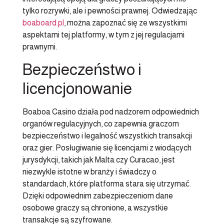
tylko rozrywki, ale i pewności prawnej. Odwiedzając
boaboard.pl
, można zapoznać się ze wszystkimi
aspektami tej platformy, w tym z jej regulacjami
prawnymi.
Bezpieczeństwo i
licencjonowanie
Boaboa Casino działa pod nadzorem odpowiednich
organów regulacyjnych, co zapewnia graczom
bezpieczeństwo i legalność wszystkich transakcji
oraz gier. Posługiwanie się licencjami z wiodących
jurysdykcji, takich jak Malta czy Curacao, jest
niezwykle istotne w branży i świadczy o
standardach, które platforma stara się utrzymać.
Dzięki odpowiednim zabezpieczeniom dane
osobowe graczy są chronione, a wszystkie
transakcje są szyfrowane.