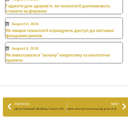
Гаджети для здоров'я: як технології допомагають
стежити за формою
August 8, 2026
Як хмарні технології спрощують доступ до світових
фондових ринків
August 8, 2026
Як інвестувати в "зелену" енергетику та екологічні
проекти
PREVIOUS
NEXT
Jak promować Abuking Casino wśród znajomych?
Jakie emocje towarzyszą grze w Nv Casino?