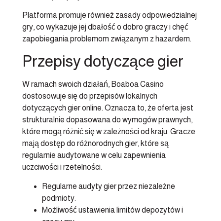
Platforma promuje również zasady odpowiedzialnej
gry, co wykazuje jej dbałość o dobro graczy i chęć
zapobiegania problemom związanym z hazardem.
Przepisy dotyczące gier
W ramach swoich działań, Boaboa Casino
dostosowuje się do przepisów lokalnych
dotyczących gier online. Oznacza to, że oferta jest
strukturalnie dopasowana do wymogów prawnych,
które mogą różnić się w zależności od kraju. Gracze
mają dostęp do różnorodnych gier, które są
regularnie audytowane w celu zapewnienia
uczciwości i rzetelności.
Regularne audyty gier przez niezależne
podmioty.
Możliwość ustawienia limitów depozytów i