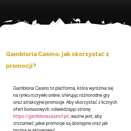
Gambloria Casino: jak skorzystać z
promocji?
Gambloria Casino to platforma, która wyróżnia się
na rynku rozrywki online, oferując różnorodne gry
oraz atrakcyjne promocje. Aby skorzystać z licznych
ofert bonusowych, odwiedzając stronę
https://gambloriacasino1.pl/
, ważne jest, aby
zrozumieć, jakie promocje są dostępne oraz jak
można je aktywować.