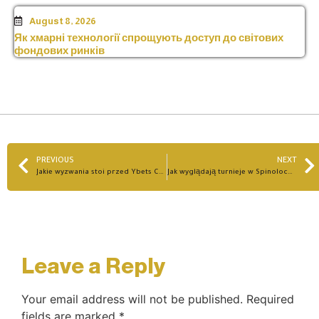
August 8, 2026
Як хмарні технології спрощують доступ до світових
фондових ринків
PREVIOUS
NEXT
Jakie wyzwania stoi przed Ybets Casino w branży?
Jak wyglądają turnieje w Spinoloco Casino?
Leave a Reply
Your email address will not be published.
Required
fields are marked
*