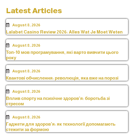
Latest Articles
August 8, 2026
Lalabet Casino Review 2026: Alles Wat Je Moet Weten
August 8, 2026
Топ-10 мов програмування, які варто вивчити цього
року
August 8, 2026
Квантові обчислення: революція, яка вже на порозі
August 8, 2026
Вплив спорту на психічне здоров'я: боротьба зі
стресом
August 8, 2026
Гаджети для здоров'я: як технології допомагають
стежити за формою