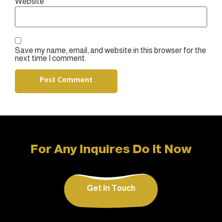
Website
Save my name, email, and website in this browser for the
next time I comment.
For Any Inquires Do It Now
Get In Touch