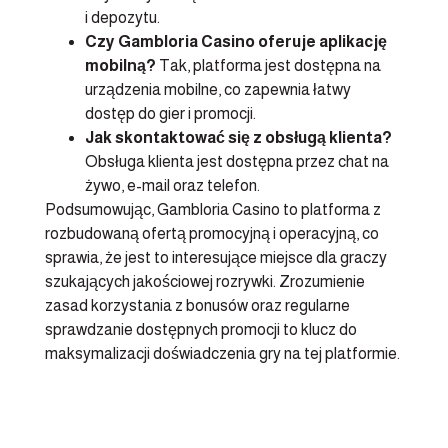
i depozytu.
Czy Gambloria Casino oferuje aplikację
mobilną?
Tak, platforma jest dostępna na
urządzenia mobilne, co zapewnia łatwy
dostęp do gier i promocji.
Jak skontaktować się z obsługą klienta?
Obsługa klienta jest dostępna przez chat na
żywo, e-mail oraz telefon.
Podsumowując, Gambloria Casino to platforma z
rozbudowaną ofertą promocyjną i operacyjną, co
sprawia, że jest to interesujące miejsce dla graczy
szukających jakościowej rozrywki. Zrozumienie
zasad korzystania z bonusów oraz regularne
sprawdzanie dostępnych promocji to klucz do
maksymalizacji doświadczenia gry na tej platformie.