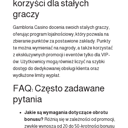
korzyści dla stałych
graczy
Gambloria Casino docenia swoich stałych graczy,
oferując program lojalnościowy, który pozwala na
zbieranie punktów za postawione zakłady. Punkty
te można wymieniać na nagrody, a także korzystać
z ekskluzywnych promocji i eventów tylko dla VIP-
ów. Użytkownicy mogą również liczyć na szybki
dostęp do dedykowanej obsługi klienta oraz
wydłużone limity wypłat.
FAQ: Często zadawane
pytania
Jakie są wymagania dotyczące obrotu
bonusu?
Różnią się w zależności od promocji,
zwykle wynoszą od 20 do 50-krotności bonusu