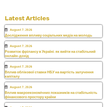
Latest Articles
August 7, 2026
Дослідження впливу соціальних медіа на молодь
August 7, 2026
Розвиток фрілансу в Україні: як вийти на стабільний
онлайн-дохід
August 7, 2026
Вплив облікової ставки НБУ на вартість залучення
капіталу
August 7, 2026
Вплив макроекономічних показників на стабільність
фінансового простору країни