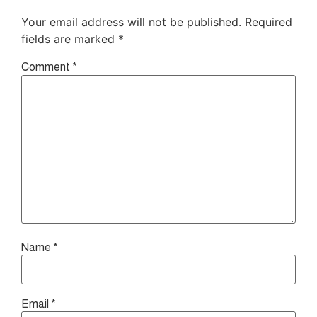
Your email address will not be published.
Required
fields are marked
*
Comment
*
Name
*
Email
*