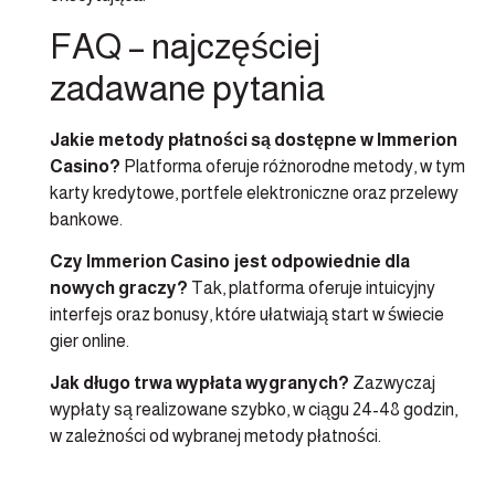
FAQ – najczęściej
zadawane pytania
Jakie metody płatności są dostępne w Immerion
Casino?
Platforma oferuje różnorodne metody, w tym
karty kredytowe, portfele elektroniczne oraz przelewy
bankowe.
Czy Immerion Casino jest odpowiednie dla
nowych graczy?
Tak, platforma oferuje intuicyjny
interfejs oraz bonusy, które ułatwiają start w świecie
gier online.
Jak długo trwa wypłata wygranych?
Zazwyczaj
wypłaty są realizowane szybko, w ciągu 24-48 godzin,
w zależności od wybranej metody płatności.