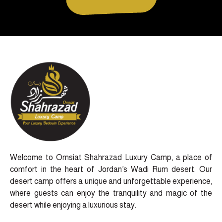
Welcome to Omsiat Shahrazad Luxury Camp, a place of
comfort in the heart of Jordan’s Wadi Rum desert. Our
desert camp offers a unique and unforgettable experience,
where guests can enjoy the tranquility and magic of the
desert while enjoying a luxurious stay.