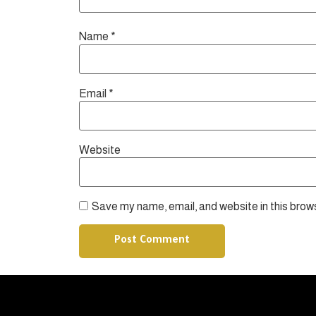
Name
*
Email
*
Website
Save my name, email, and website in this brow