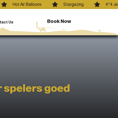
Hot Air Balloons
Stargazing
4*4 Jeep to
Book Now
tact Us
 spelers goed