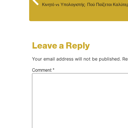
Κινητό vs Υπολογιστής: Πού Παίζεται Καλύτε
Leave a Reply
Your email address will not be published.
Re
Comment
*