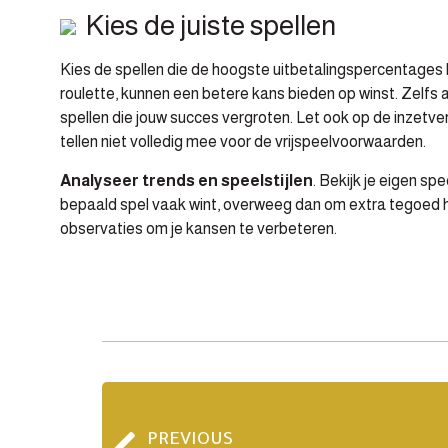
Kies de juiste spellen
Kies de spellen die de hoogste uitbetalingspercentages
roulette, kunnen een betere kans bieden op winst. Zelfs a
spellen die jouw succes vergroten. Let ook op de inzetv
tellen niet volledig mee voor de vrijspeelvoorwaarden.
Analyseer trends en speelstijlen
. Bekijk je eigen sp
bepaald spel vaak wint, overweeg dan om extra tegoed hi
observaties om je kansen te verbeteren.
PREVIOUS