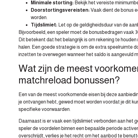
Minimale storting:
Bekijk het vereiste minimumb
Doorstortingsvereisten:
Vaak dient de bonus e
worden.
Tijdslimiet:
Let op de geldigheidsduur van de aan
Bijvoorbeeld, een speler moet de bonusbedragen vaak 30
Dit betekent dat het belangrijk is om rekening te houd
halen. Een goede strategie is om de extra speelruimte do
inzetten te overwegen wanneer het saldo is aangevuld m
Wat zijn de meest voorkom
matchreload bonussen?
Een van de meest voorkomende eisen bij deze aanbieding
je ontvangen hebt, gewed moet worden voordat je dit kunt
specifieke voorwaarden.
Daarnaast is er vaak een tijdslimiet verbonden aan het 
speler de voordelen binnen een bepaalde periode activer
overschrijdt, verlies je het recht om het aanbod te benutt