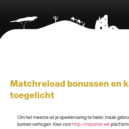
Matchreload bonussen en k
toegelicht
Om het meeste uit je speelervaring te halen, maak gebruik
kunnen verhogen. Kies voor
http://mrpunter.win
platforms