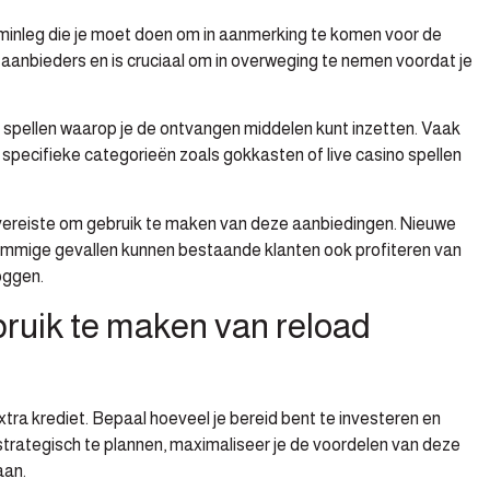
minleg die je moet doen om in aanmerking te komen voor de
 aanbieders en is cruciaal om in overweging te nemen voordat je
 spellen waarop je de ontvangen middelen kunt inzetten. Vaak
en specifieke categorieën zoals gokkasten of live casino spellen
n vereiste om gebruik te maken van deze aanbiedingen. Nieuwe
mmige gevallen kunnen bestaande klanten ook profiteren van
oggen.
ruik te maken van reload
extra krediet. Bepaal hoeveel je bereid bent te investeren en
strategisch te plannen, maximaliseer je de voordelen van deze
aan.