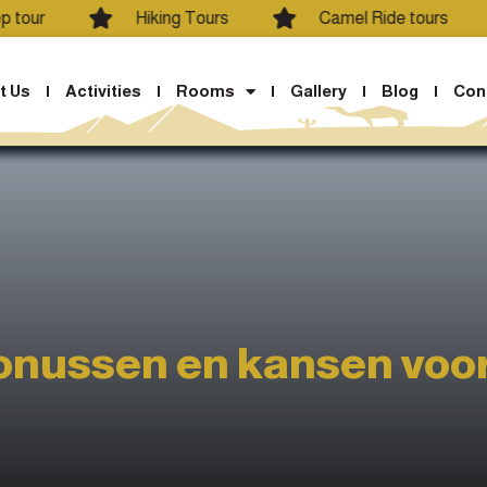
r
Hiking Tours
Camel Ride tours
t Us
Activities
Rooms
Gallery
Blog
Con
nussen en kansen voor