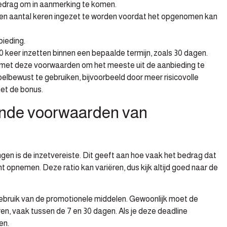
edrag om in aanmerking te komen.
en aantal keren ingezet te worden voordat het opgenomen kan
bieding.
 keer inzetten binnen een bepaalde termijn, zoals 30 dagen.
en met deze voorwaarden om het meeste uit de aanbieding te
elbewust te gebruiken, bijvoorbeeld door meer risicovolle
et de bonus.
ende voorwaarden van
en is de inzetvereiste. Dit geeft aan hoe vaak het bedrag dat
 opnemen. Deze ratio kan variëren, dus kijk altijd goed naar de
gebruik van de promotionele middelen. Gewoonlijk moet de
en, vaak tussen de 7 en 30 dagen. Als je deze deadline
en.