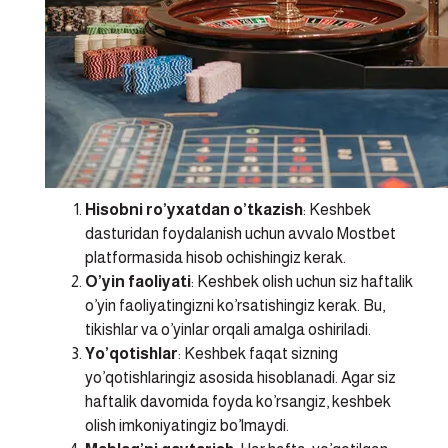
Hisobni ro’yxatdan o’tkazish
: Keshbek
dasturidan foydalanish uchun avvalo Mostbet
platformasida hisob ochishingiz kerak.
O’yin faoliyati
: Keshbek olish uchun siz haftalik
o’yin faoliyatingizni ko’rsatishingiz kerak. Bu,
tikishlar va o’yinlar orqali amalga oshiriladi.
Yo’qotishlar
: Keshbek faqat sizning
yo’qotishlaringiz asosida hisoblanadi. Agar siz
haftalik davomida foyda ko’rsangiz, keshbek
olish imkoniyatingiz bo’lmaydi.