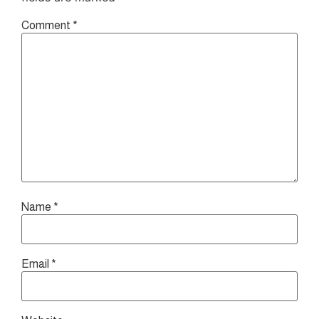
Comment
*
Name
*
Email
*