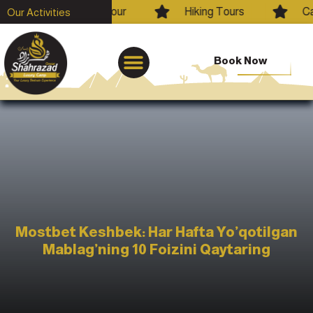
4*4 Jeep tour
Hiking Tours
Came
Our Activities
Book Now
Mostbet Keshbek: Har Hafta Yo’qotilgan
Mablag’ning 10 Foizini Qaytaring