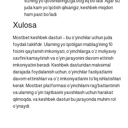
sizning yo’qotishlaringizga bog’liq bo’ladi. Agar siz
juda kam yo’qotish qilsangiz, keshbek miqdori
ham past bo’ladi.
Xulosa
Mostbet keshbek dasturi – bu o’yinchilar uchun juda
foydali taklifdir. Ularning yo’qotilgan mablag’ining 10
foizini qaytarish imkoniyati, o’yinchilarga o’z moliyaviy
xavfini kamaytirish va o’yin jarayonini davom ettirish
imkoniyatini beradi. Keshbek dasturidan maksimal
darajada foydalanish uchun, o’yinchilar faoliyatlarini
davom ettirishlari va o’z imkoniyatlarini to’liq ishlatishlari
kerak. Mostbet platformasi o’yinchilarni rag’batlantirish
va ularning o’yin tajribasini yaxshilash uchun harakat
qilmoqda, va keshbek dasturi bu jarayonda muhim rol
o’ynaydi.