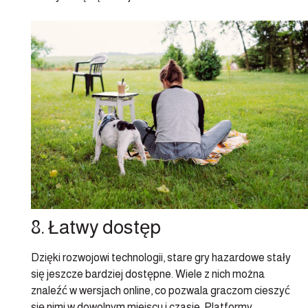
8. Łatwy dostęp
Dzięki rozwojowi technologii, stare gry hazardowe stały
się jeszcze bardziej dostępne. Wiele z nich można
znaleźć w wersjach online, co pozwala graczom cieszyć
się nimi w dowolnym miejscu i czasie. Platformy