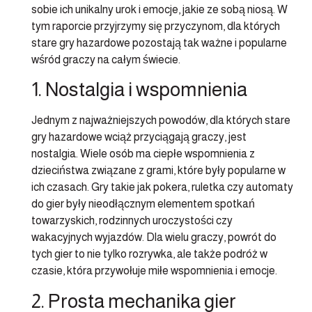
sobie ich unikalny urok i emocje, jakie ze sobą niosą. W
tym raporcie przyjrzymy się przyczynom, dla których
stare gry hazardowe pozostają tak ważne i popularne
wśród graczy na całym świecie.
1. Nostalgia i wspomnienia
Jednym z najważniejszych powodów, dla których stare
gry hazardowe wciąż przyciągają graczy, jest
nostalgia. Wiele osób ma ciepłe wspomnienia z
dzieciństwa związane z grami, które były popularne w
ich czasach. Gry takie jak pokera, ruletka czy automaty
do gier były nieodłącznym elementem spotkań
towarzyskich, rodzinnych uroczystości czy
wakacyjnych wyjazdów. Dla wielu graczy, powrót do
tych gier to nie tylko rozrywka, ale także podróż w
czasie, która przywołuje miłe wspomnienia i emocje.
2. Prosta mechanika gier