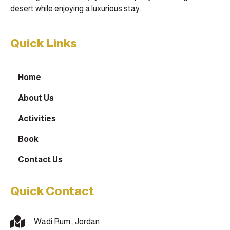
desert while enjoying a luxurious stay.
Quick Links
Home
About Us
Activities
Book
Contact Us
Quick Contact
Wadi Rum , Jordan