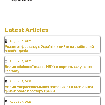
Latest Articles
August 7, 2026
Розвиток фрілансу в Україні: як вийти на стабільний
онлайн-дохід
August 7, 2026
Вплив облікової ставки НБУ на вартість залучення
капіталу
August 7, 2026
Вплив макроекономічних показників на стабільність
фінансового простору країни
August 7, 2026