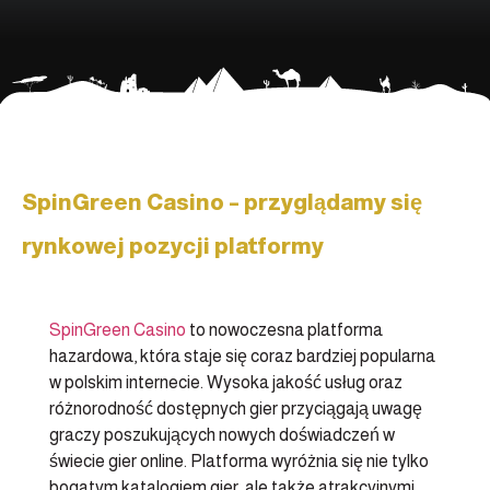
SpinGreen Casino – przyglądamy się
rynkowej pozycji platformy
SpinGreen Casino
to nowoczesna platforma
hazardowa, która staje się coraz bardziej popularna
w polskim internecie. Wysoka jakość usług oraz
różnorodność dostępnych gier przyciągają uwagę
graczy poszukujących nowych doświadczeń w
świecie gier online. Platforma wyróżnia się nie tylko
bogatym katalogiem gier, ale także atrakcyjnymi