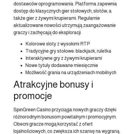
dostawców oprogramowania. Platforma zapewnia
dostęp do klasycznych gier stołowych, slotów, a
także gier z żywymi krupierami. Regularnie
aktualizowane nowości utrzymują zaangażowanie
graczy i zachęcają do eksploracji.
Kolorowe sloty z wysokimi RTP
Tradycyjne gry stołowe: blackjack, ruletka
Interaktywne gry z żywymi krupierami
Nowe tytuły dodawane miesięcznie
Możliwość grania na urządzeniach mobilnych
Atrakcyjne bonusy i
promocje
SpinGreen Casino przyciąga nowych graczy dzięki
różnorodnym bonusom powitalnym i promocyjnym.
Obecni gracze mogą korzystać z ofert
lojalnościowych, co zwiększa ich szansę na wygraną.