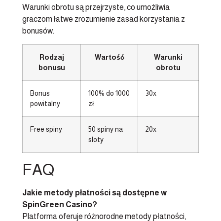
Warunki obrotu są przejrzyste, co umożliwia
graczom łatwe zrozumienie zasad korzystania z
bonusów.
Rodzaj
Wartość
Warunki
bonusu
obrotu
Bonus
100% do 1000
30x
powitalny
zł
Free spiny
50 spiny na
20x
sloty
FAQ
Jakie metody płatności są dostępne w
SpinGreen Casino?
Platforma oferuje różnorodne metody płatności,